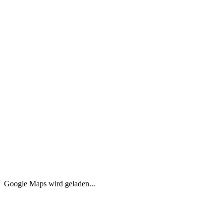
60.00
m²
1.700 €
Stilvolle 1,5-Zimmer-Wohnung mit Balkon in
Wilmersdorf – erste Vermietung nach Renovierung
Wilmersdorf, 10777 Berlin
2.0
1.0
44.00
m²
1.270 €
Google Maps wird geladen...