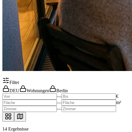
Filter
DEU
Wohnungen
Berlin
—
€
—
m²
—
14
Ergebnisse