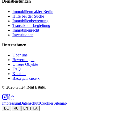
Dienstleistungen
Immobilienmakler Berlin
Hilfe bei der Suche
Immobilienbewertung
Transaktionsbegleitung
Immobilienrecht
Investitionen
Unternehmen
Über uns
Bewertungen
Unsere Objekte
FAQ
Kontakt
Вход для своих
©
2026
GT24 Real Estate.
Impressum
Datenschutz
Cookies
Sitemap
|
|
|
DE
RU
EN
UA