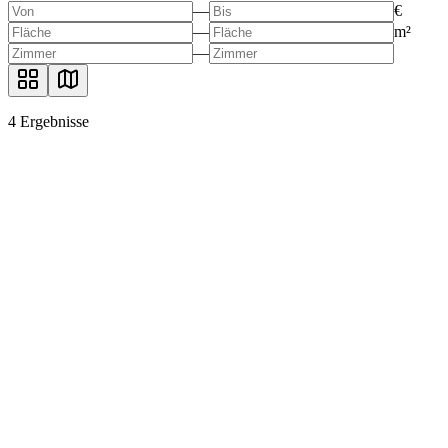
—
€
—
m²
—
4
Ergebnisse
Fertiges Geschäft: Café in Steglitz mit stabilem
Einkommen
Steglitz, 12163 Berlin
36.00
m²
26.00
m²
3.080 €