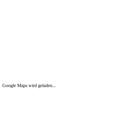
7.799 €
Café im Mall of Berlin
Mitte, 10117 Berlin
70.00
m²
25.00
m²
3.869 €
Google Maps wird geladen...