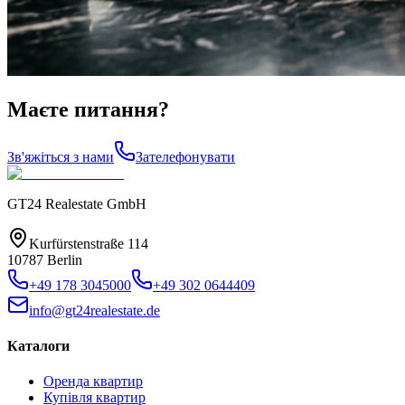
Маєте питання?
Зв'яжіться з нами
Зателефонувати
GT24 Realestate GmbH
Kurfürstenstraße 114
10787 Berlin
+49 178 3045000
+49 302 0644409
info@gt24realestate.de
Каталоги
Оренда квартир
Купівля квартир