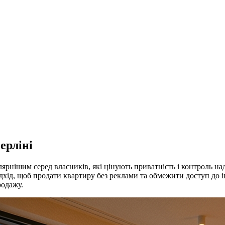
ерліні
лярнішим серед власників, які цінують приватність і контроль н
підхід, щоб продати квартиру без реклами та обмежити доступ до
родажу.