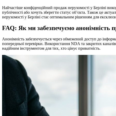
Найчастіше конфіденційний продаж нерухомості у Берліні викор
публічності або хочуть зберегти статус об’єкта. Також це актуа
нерухомості у Берліні стає оптимальним рішенням для ексклюзи
FAQ: Як ми забезпечуємо анонімність 
Анонімність забезпечується через обмежений доступ до інформац
попередньої перевірки. Використання NDA та закритих каналів
надійним інструментом для тих, хто цінує приватність.