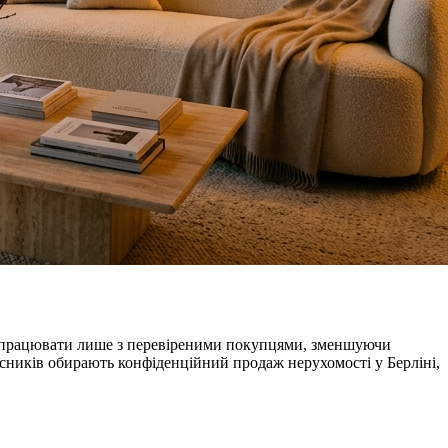
яє працювати лише з перевіреними покупцями, зменшуючи
асників обирають конфіденційний продаж нерухомості у Берліні,