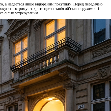
рито, а надається лише відібраним покупцям. Перед передачею
окупець отримує закрите презентація об’єкта нерухомості
все більш затребуваним.