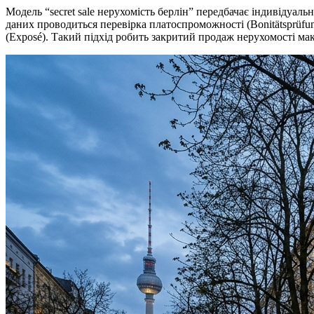
Модель “secret sale нерухомість берлін” передбачає індивідуал
даних проводиться перевірка платоспроможності (Bonitätsprüfu
(Exposé). Такий підхід робить закритий продаж нерухомості мак