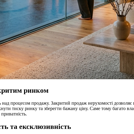
дкритим ринком
оль над процесом продажу. Закритий продаж нерухомості дозвол
икнути тиску ринку та зберегти бажану ціну. Саме тому багато вл
 приватність.
сть та ексклюзивність