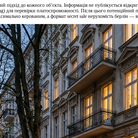
ьний підхід до кожного об’єкта. Інформація не публікується відк
ng) для перевірки платоспроможності. Після цього потенційний п
симально керованим, а формат secret sale нерухомість берлін — 