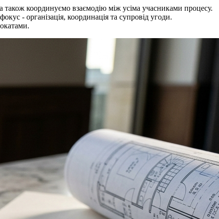
 а також координуємо взаємодію між усіма учасниками процесу.
окус - організація, координація та супровід угоди.
вокатами.