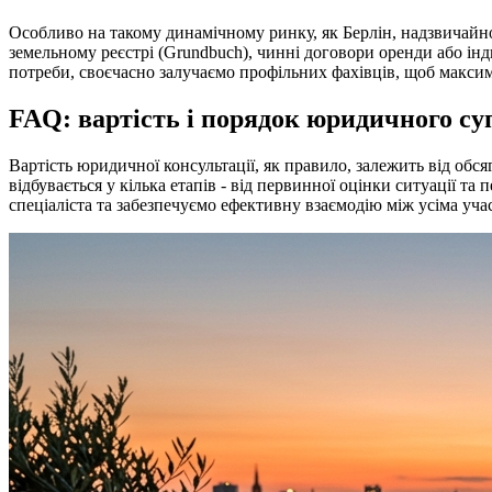
Особливо на такому динамічному ринку, як Берлін, надзвичайно
земельному реєстрі (Grundbuch), чинні договори оренди або інд
потреби, своєчасно залучаємо профільних фахівців, щоб максим
FAQ: вартість і порядок юридичного су
Вартість юридичної консультації, як правило, залежить від обс
відбувається у кілька етапів - від первинної оцінки ситуації 
спеціаліста та забезпечуємо ефективну взаємодію між усіма уч