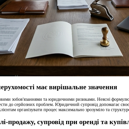
нерухомості має вирішальне значення
овими зобов'язаннями та юридичними ризиками. Неясні формулюва
вести до серйозних проблем. Юридичний супровід допомагає сво
ієнтам організувати процес максимально зрозуміло та структуро
і-продажу, супровід при оренді та купів