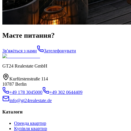
Маєте питання?
Зв'яжіться з нами
Зателефонувати
GT24 Realestate GmbH
Kurfürstenstraße 114
10787 Berlin
+49 178 3045000
+49 302 0644409
info@gt24realestate.de
Каталоги
Оренда квартир
Купівля квартир