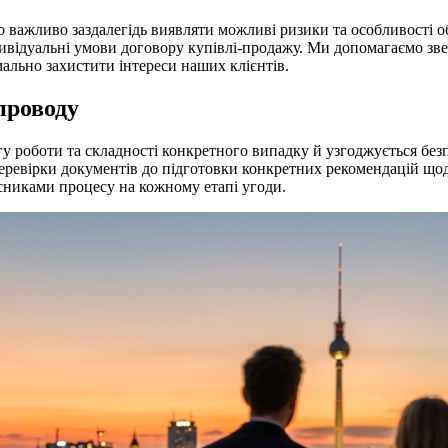
 важливо заздалегідь виявляти можливі ризики та особливості о
ивідуальні умови договору купівлі-продажу. Ми допомагаємо звер
ально захистити інтереси наших клієнтів.
проводу
ягу роботи та складності конкретного випадку й узгоджується бе
та перевірки документів до підготовки конкретних рекомендацій щ
асниками процесу на кожному етапі угоди.