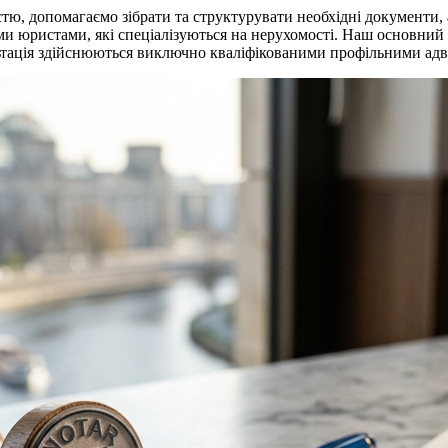
стю, допомагаємо зібрати та структурувати необхідні документи,
іми юристами, які спеціалізуються на нерухомості. Наш основний ф
льтація здійснюються виключно кваліфікованими профільними ад