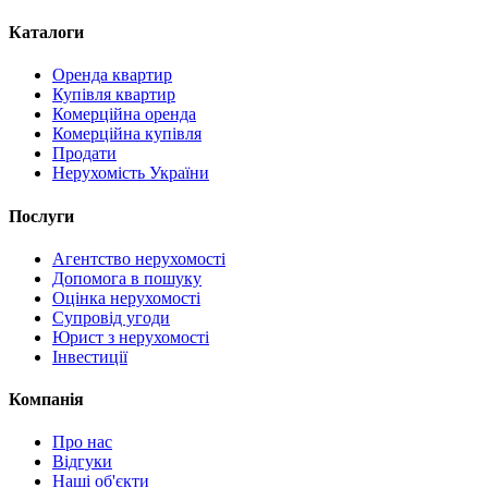
Каталоги
Оренда квартир
Купівля квартир
Комерційна оренда
Комерційна купівля
Продати
Нерухомість України
Послуги
Агентство нерухомості
Допомога в пошуку
Оцінка нерухомості
Супровід угоди
Юрист з нерухомості
Інвестиції
Компанія
Про нас
Відгуки
Наші об'єкти