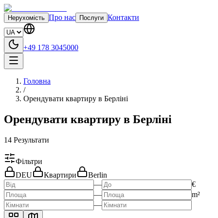
Про нас
Контакти
Нерухомість
Послуги
+49 178 3045000
Головна
/
Орендувати квартиру в Берліні
Орендувати квартиру в Берліні
14
Результати
Фільтри
DEU
Квартири
Berlin
—
€
—
m²
—