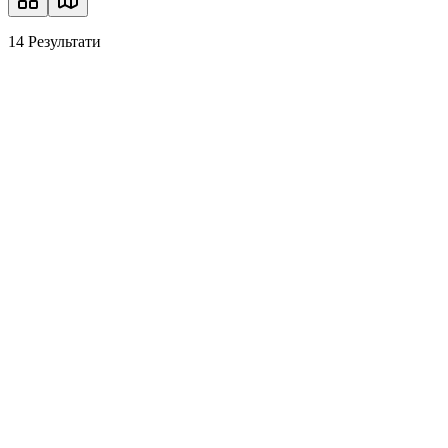
14
Результати
Ексклюзивна квартира в одному з
найпрестижніших районів Berlin City West
Mitte, 10787 Берлін
3.0
2.0
72.00
м²
1.740 €