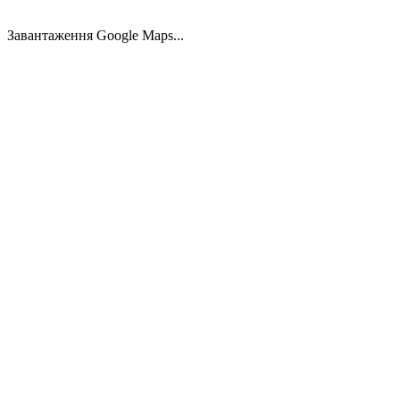
44.00
м²
1.270 €
Завантаження Google Maps...