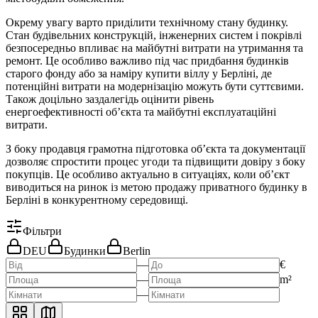
Окрему увагу варто приділити технічному стану будинку.
Стан будівельних конструкцій, інженерних систем і покрівлі
безпосередньо впливає на майбутні витрати на утримання та
ремонт. Це особливо важливо під час придбання будинків
старого фонду або за наміру купити віллу у Берліні, де
потенційні витрати на модернізацію можуть бути суттєвими.
Також доцільно заздалегідь оцінити рівень
енергоефективності об’єкта та майбутні експлуатаційні
витрати.
З боку продавця грамотна підготовка об’єкта та документації
дозволяє спростити процес угоди та підвищити довіру з боку
покупців. Це особливо актуально в ситуаціях, коли об’єкт
виводиться на ринок із метою продажу приватного будинку в
Берліні в конкурентному середовищі.
Фільтри
DEU
Будинки
Berlin
—
€
—
m²
—