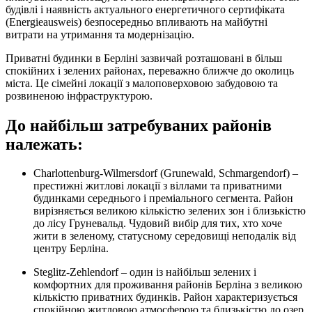
будівлі і наявність актуального енергетичного сертифіката
(Energieausweis) безпосередньо впливають на майбутні
витрати на утримання та модернізацію.
Приватні будинки в Берліні зазвичай розташовані в більш
спокійних і зелених районах, переважно ближче до околиць
міста. Це сімейні локації з малоповерховою забудовою та
розвиненою інфраструктурою.
До найбільш затребуваних районів
належать:
Charlottenburg-Wilmersdorf (Grunewald, Schmargendorf) –
престижні житлові локації з віллами та приватними
будинками середнього і преміального сегмента. Район
вирізняється великою кількістю зелених зон і близькістю
до лісу Груневальд. Чудовий вибір для тих, хто хоче
жити в зеленому, статусному середовищі неподалік від
центру Берліна.
Steglitz-Zehlendorf – один із найбільш зелених і
комфортних для проживання районів Берліна з великою
кількістю приватних будинків. Район характеризується
спокійною житловою атмосферою та близькістю до озер