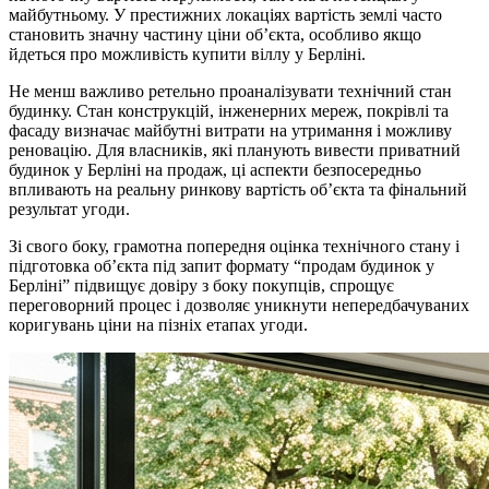
майбутньому. У престижних локаціях вартість землі часто
становить значну частину ціни об’єкта, особливо якщо
йдеться про можливість купити віллу у Берліні.
Не менш важливо ретельно проаналізувати технічний стан
будинку. Стан конструкцій, інженерних мереж, покрівлі та
фасаду визначає майбутні витрати на утримання і можливу
реновацію. Для власників, які планують вивести приватний
будинок у Берліні на продаж, ці аспекти безпосередньо
впливають на реальну ринкову вартість об’єкта та фінальний
результат угоди.
Зі свого боку, грамотна попередня оцінка технічного стану і
підготовка об’єкта під запит формату “продам будинок у
Берліні” підвищує довіру з боку покупців, спрощує
переговорний процес і дозволяє уникнути непередбачуваних
коригувань ціни на пізніх етапах угоди.