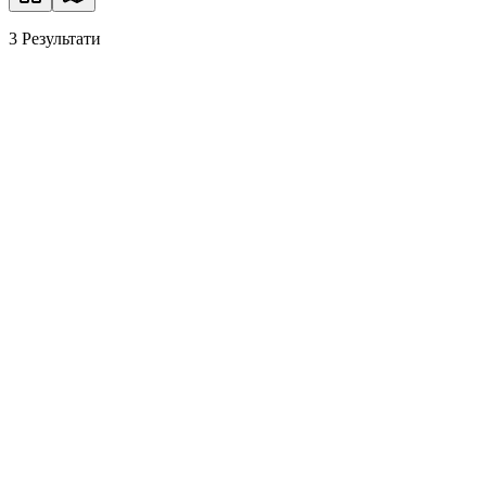
3
Результати
Будинок у тихому місці в Берліні
Hellersdorf, 12623 Берлін
5.0
3.0
173.00
м²
755.00
м²
1.100.000 €