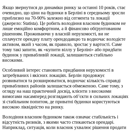
Якщо звернутися до динаміки ринку за останні 10 років, стає
очевидно, що ціни на будинки в Берліні в середньому зросли
приблизно на 70-90% залежно від сегмента та локації
(джерело: Statista). Це робить володіння власним будинком не
лише емоційно комфортним, а й фінансово обґрунтованим
рішенням. Проживаючи у власній нерухомості, ви не
сплачуєте орендну плату орендодавцю та водночас володієте
активом, який з часом, як правило, зростає у вартості. Саме
тому такі запити, як «купити віллу у Берліні» або придбати
будинок у привабливій локації, залишаються стабільно
високими.
Особливий інтерес становить придбання нерухомості в
затребуваних і якісних локаціях. Берлін продовжує
розвиватися та розширюватися, водночас кількість справді
привабливих районів залишається обмеженою. Саме тому, з
огляду на наш практичний досвід, клієнти з високими
вимогами насамперед розглядають об’єкти в сильних локаціях
зі стабільним попитом, де приватні будинки користуються
високою ліквідністю на ринку.
Володіння власним будинком також означає стабільність і
відсутність ризиків, з якими часто стикаються орендарі.
Наприклад, ситуація, коли власник ухвалює рішення продати