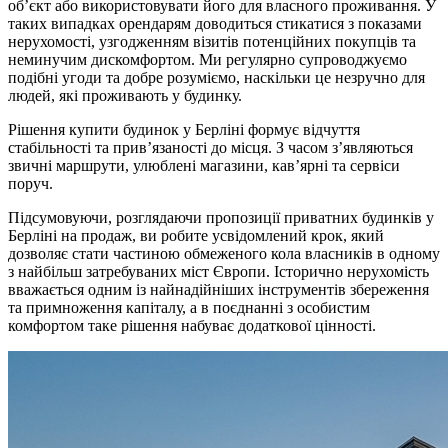
об’єкт або використовувати його для власного проживання. У
таких випадках орендарям доводиться стикатися з показами
нерухомості, узгодженням візитів потенційних покупців та
неминучим дискомфортом. Ми регулярно супроводжуємо
подібні угоди та добре розуміємо, наскільки це незручно для
людей, які проживають у будинку.
Рішення купити будинок у Берліні формує відчуття
стабільності та прив’язаності до місця. З часом з’являються
звичні маршрути, улюблені магазини, кав’ярні та сервіси
поруч.
Підсумовуючи, розглядаючи пропозиції приватних будинків у
Берліні на продаж, ви робите усвідомлений крок, який
дозволяє стати частиною обмеженого кола власників в одному
з найбільш затребуваних міст Європи. Історично нерухомість
вважається одним із найнадійніших інструментів збереження
та примноження капіталу, а в поєднанні з особистим
комфортом таке рішення набуває додаткової цінності.