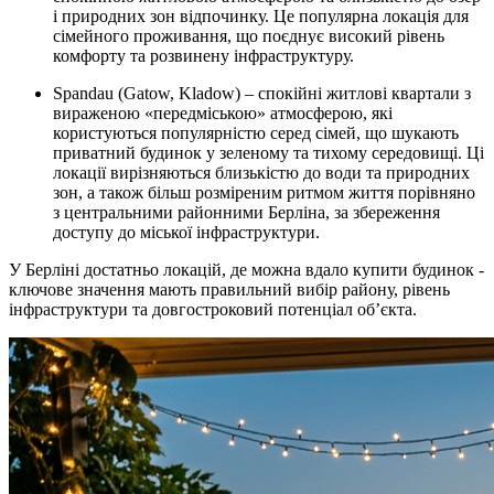
і природних зон відпочинку. Це популярна локація для
сімейного проживання, що поєднує високий рівень
комфорту та розвинену інфраструктуру.
Spandau (Gatow, Kladow) – спокійні житлові квартали з
вираженою «передміською» атмосферою, які
користуються популярністю серед сімей, що шукають
приватний будинок у зеленому та тихому середовищі. Ці
локації вирізняються близькістю до води та природних
зон, а також більш розміреним ритмом життя порівняно
з центральними районними Берліна, за збереження
доступу до міської інфраструктури.
У Берліні достатньо локацій, де можна вдало купити будинок -
ключове значення мають правильний вибір району, рівень
інфраструктури та довгостроковий потенціал об’єкта.