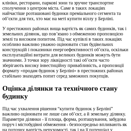
клініки, ресторани, паркові зони та зручне транспортне
сполучення з центром міста. Саме в таких локаціях
найчастіше розташовані будинки преміального сегмента та
об’єкти для тих, хто має на меті купити віллу у Берліні.
У престижних районах вища вартість як самих будинків, так і
земельних ділянок, що пов’язано з обмеженою пропозицією
землі та високим попитом. Під час купівлі в таких локаціях
особливо важливо уважно оцінювати стан будівельних
конструкцій і показники енергоефективності об’єкта, оскільки
експлуатаційні витрати для великих будинків можуть бути
значними. З точки зору ліквідності такі об’єкти часто
зберігають високу інвестиційну привабливість, а пропозиції
формату «продам будинок у Берліні» в престижних районах
стабільно знаходять попит серед заможних покупців.
Оцінка ділянки та технічного стану
будинку
Під час ухвалення рішення “купити будинок у Берліні”
важливо оцінювати не лише сам об’єкт, а й земельну ділянку.
Параметри ділянки - її площа, форма, розташування, забудова
поруч і містобудівні обмеження - безпосередньо впливають як
на поточну вартість нерухомості, так і на її потенціал у