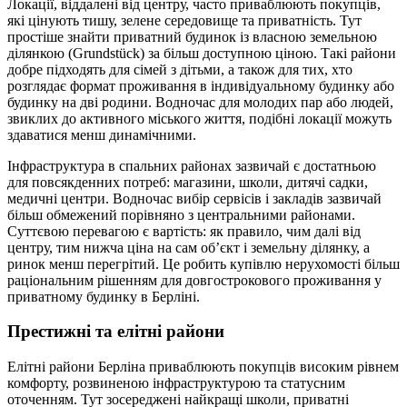
Локації, віддалені від центру, часто приваблюють покупців,
які цінують тишу, зелене середовище та приватність. Тут
простіше знайти приватний будинок із власною земельною
ділянкою (Grundstück) за більш доступною ціною. Такі райони
добре підходять для сімей з дітьми, а також для тих, хто
розглядає формат проживання в індивідуальному будинку або
будинку на дві родини. Водночас для молодих пар або людей,
звиклих до активного міського життя, подібні локації можуть
здаватися менш динамічними.
Інфраструктура в спальних районах зазвичай є достатньою
для повсякденних потреб: магазини, школи, дитячі садки,
медичні центри. Водночас вибір сервісів і закладів зазвичай
більш обмежений порівняно з центральними районами.
Суттєвою перевагою є вартість: як правило, чим далі від
центру, тим нижча ціна на сам об’єкт і земельну ділянку, а
ринок менш перегрітий. Це робить купівлю нерухомості більш
раціональним рішенням для довгострокового проживання у
приватному будинку в Берліні.
Престижні та елітні райони
Елітні райони Берліна приваблюють покупців високим рівнем
комфорту, розвиненою інфраструктурою та статусним
оточенням. Тут зосереджені найкращі школи, приватні