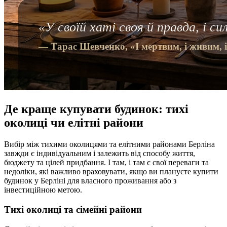
Де краще купувати будинок: тихі
околиці чи елітні райони
Вибір між тихими околицями та елітними районами Берліна
завжди є індивідуальним і залежить від способу життя,
бюджету та цілей придбання. І там, і там є свої переваги та
недоліки, які важливо враховувати, якщо ви плануєте купити
будинок у Берліні для власного проживання або з
інвестиційною метою.
Тихі околиці та сімейні райони