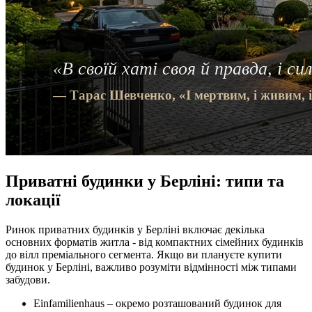
Приватні будинки у Берліні: типи та
локації
Ринок приватних будинків у Берліні включає декілька
основних форматів житла - від компактних сімейних будинків
до вілл преміального сегмента. Якщо ви плануєте купити
будинок у Берліні, важливо розуміти відмінності між типами
забудови.
Einfamilienhaus – окремо розташований будинок для