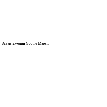
Hellersdorf, 12621 Берлін
5.0
3.0
170.00
м²
1200.00
м²
890.000 €
Завантаження Google Maps...