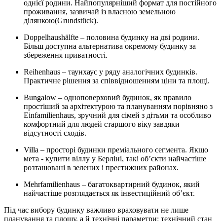
однієї родини. Найпопулярніший формат для постійного
проживання, зазвичай із власною земельною
ділянкою(Grundstück).
Doppelhaushälfte – половина будинку на дві родини.
Більш доступна альтернатива окремому будинку за
збереження приватності.
Reihenhaus – таунхаус у ряду аналогічних будинків.
Практичне рішення за співвідношенням ціни та площі.
Bungalow – одноповерховий будинок, як правило
простіший за архітектурою та плануванням порівняно з
Einfamilienhaus, зручний для сімей з дітьми та особливо
комфортний для людей старшого віку завдяки
відсутності сходів.
Villa – просторі будинки преміального сегмента. Якщо
мета - купити віллу у Берліні, такі об’єкти найчастіше
розташовані в зелених і престижних районах.
Mehrfamilienhaus – багатоквартирний будинок, який
найчастіше розглядається як інвестиційний об’єкт.
Під час вибору будинку важливо враховувати не лише
планування та площу, а й технічні параметри: технічний стан