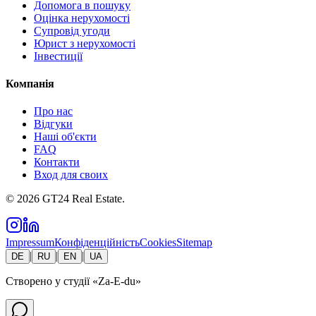
Допомога в пошуку
Оцінка нерухомості
Супровід угоди
Юрист з нерухомості
Інвестиції
Компанія
Про нас
Відгуки
Наші об'єкти
FAQ
Контакти
Вход для своих
©
2026
GT24 Real Estate.
Impressum
Конфіденційність
Cookies
Sitemap
|
|
|
DE
RU
EN
UA
Створено у студії
«Za-E-du»