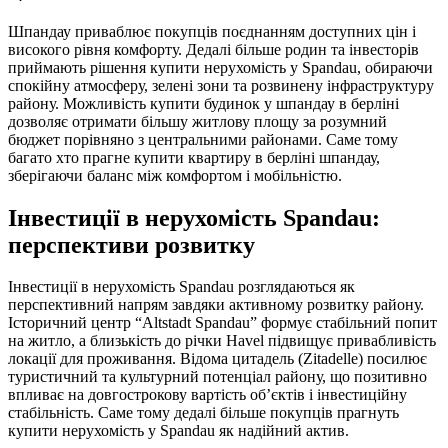
Шпандау приваблює покупців поєднанням доступних цін і
високого рівня комфорту. Дедалі більше родин та інвесторів
приймають рішення купити нерухомість у Spandau, обираючи
спокійну атмосферу, зелені зони та розвинену інфраструктуру
району. Можливість купити будинок у шпандау в берліні
дозволяє отримати більшу житлову площу за розумний
бюджет порівняно з центральними районами. Саме тому
багато хто прагне купити квартиру в берліні шпандау,
зберігаючи баланс між комфортом і мобільністю.
Інвестиції в нерухомість Spandau:
перспективи розвитку
Інвестиції в нерухомість Spandau розглядаються як
перспективний напрям завдяки активному розвитку району.
Історичний центр “Altstadt Spandau” формує стабільний попит
на житло, а близькість до річки Havel підвищує привабливість
локації для проживання. Відома цитадель (Zitadelle) посилює
туристичний та культурний потенціал району, що позитивно
впливає на довгострокову вартість об’єктів і інвестиційну
стабільність. Саме тому дедалі більше покупців прагнуть
купити нерухомість у Spandau як надійний актив.