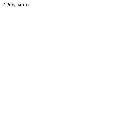
2
Результати
2-кімнатна квартира в Spandau
Spandau, 13597 Берлін
2.0
1.0
50.00
м²
199.000 €