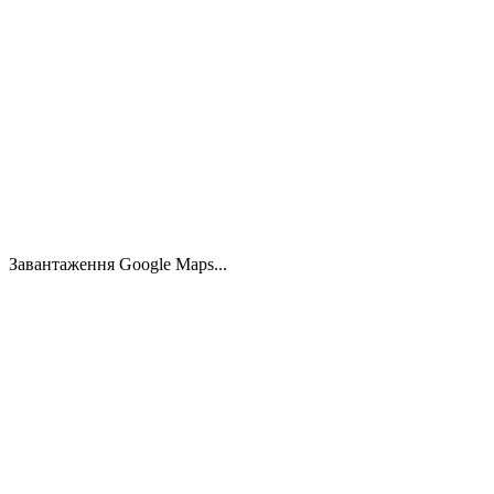
Будинок для кількох поколінь з великим
ділянкою в Шпандау
Spandau, 13589 Берлін
6.0
170.00
м²
1303.00
м²
600.000 €
Завантаження Google Maps...