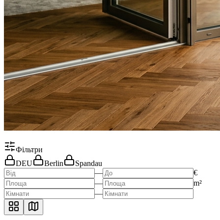
Фільтри
DEU
Berlin
Spandau
—
€
—
m²
—