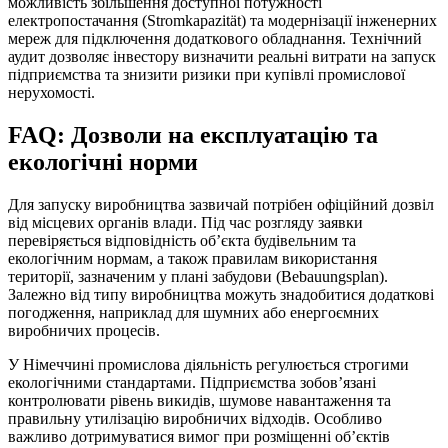
можливість збільшення доступної потужності
електропостачання (Stromkapazität) та модернізації інженерних
мереж для підключення додаткового обладнання. Технічний
аудит дозволяє інвестору визначити реальні витрати на запуск
підприємства та знизити ризики при купівлі промислової
нерухомості.
FAQ: Дозволи на експлуатацію та
екологічні норми
Для запуску виробництва зазвичай потрібен офіційний дозвіл
від місцевих органів влади. Під час розгляду заявки
перевіряється відповідність об’єкта будівельним та
екологічним нормам, а також правилам використання
території, зазначеним у плані забудови (Bebauungsplan).
Залежно від типу виробництва можуть знадобитися додаткові
погодження, наприклад для шумних або енергоємних
виробничих процесів.
У Німеччині промислова діяльність регулюється строгими
екологічними стандартами. Підприємства зобов’язані
контролювати рівень викидів, шумове навантаження та
правильну утилізацію виробничих відходів. Особливо
важливо дотримуватися вимог при розміщенні об’єктів