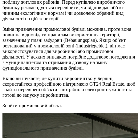
поблизу житлових районів. Перед купівлею виробничого
будинку рекомендується перевірити, чи відповідає об’єкт
чинним екологічним нормам і чи дозволено обраний вид
діяльності на цій території.
Зміна призначення промислової будівлі можлива, проте вона
повинна відповідати правилам використання території,
зазначеним у плані забудови (Bebauungsplan). Якщо об’єкт
розташований у промисловій зоні (Industriegebiet), він має
використовуватися для виробничої або промислової
діяльності. У деяких випадках потрібне додаткове погодження
з муніципалітетом та отримання дозволу на зміну
функціонального призначення будівлі.
Якщо ви шукаєте, де купити виробництво у Берліні,
скористайтеся професійною підтримкою GT24 Real Estate, щоб
знайти перевірені об’єкти з потрібною електропотужністю та
готові до запуску виробництва.
Знайти промисловий об'єкт.