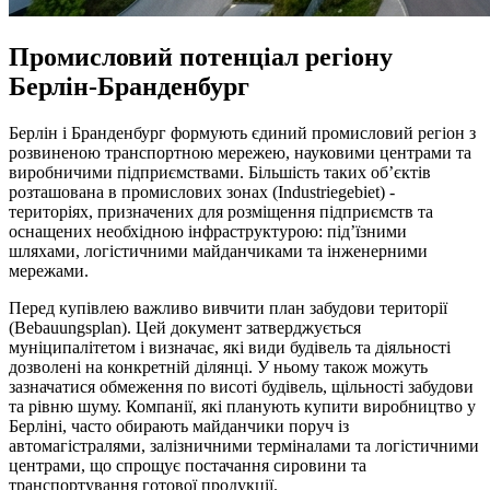
Промисловий потенціал регіону
Берлін-Бранденбург
Берлін і Бранденбург формують єдиний промисловий регіон з
розвиненою транспортною мережею, науковими центрами та
виробничими підприємствами. Більшість таких об’єктів
розташована в промислових зонах (Industriegebiet) -
територіях, призначених для розміщення підприємств та
оснащених необхідною інфраструктурою: під’їзними
шляхами, логістичними майданчиками та інженерними
мережами.
Перед купівлею важливо вивчити план забудови території
(Bebauungsplan). Цей документ затверджується
муніципалітетом і визначає, які види будівель та діяльності
дозволені на конкретній ділянці. У ньому також можуть
зазначатися обмеження по висоті будівель, щільності забудови
та рівню шуму. Компанії, які планують купити виробництво у
Берліні, часто обирають майданчики поруч із
автомагістралями, залізничними терміналами та логістичними
центрами, що спрощує постачання сировини та
транспортування готової продукції.