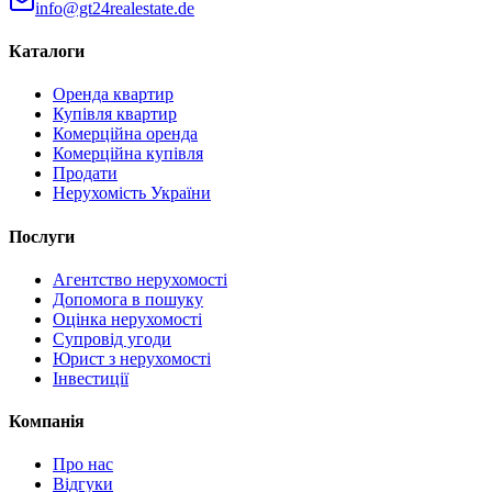
info@gt24realestate.de
Каталоги
Оренда квартир
Купівля квартир
Комерційна оренда
Комерційна купівля
Продати
Нерухомість України
Послуги
Агентство нерухомості
Допомога в пошуку
Оцінка нерухомості
Супровід угоди
Юрист з нерухомості
Інвестиції
Компанія
Про нас
Відгуки