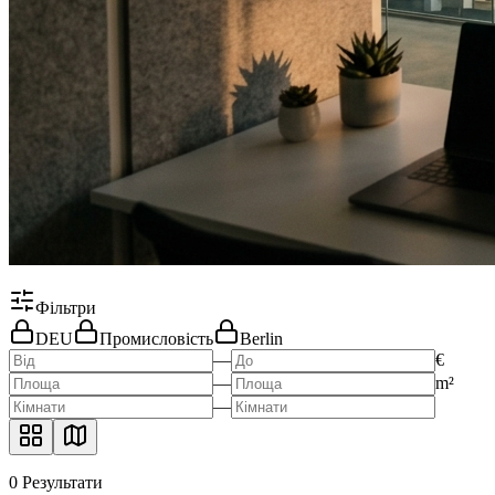
Фільтри
DEU
Промисловість
Berlin
—
€
—
m²
—
0
Результати