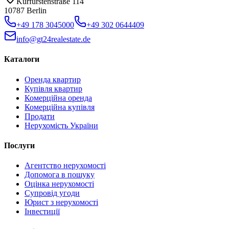
Kurfürstenstraße 114
10787 Berlin
+49 178 3045000
+49 302 0644409
info@gt24realestate.de
Каталоги
Оренда квартир
Купівля квартир
Комерційна оренда
Комерційна купівля
Продати
Нерухомість України
Послуги
Агентство нерухомості
Допомога в пошуку
Оцінка нерухомості
Супровід угоди
Юрист з нерухомості
Інвестиції