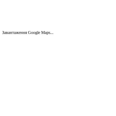
Комерційна нерухомість у Фрідріхсхайн, Берлін
Friedrichshain, 10245 Берлін
148.00
м²
3.400 €
Завантаження Google Maps...