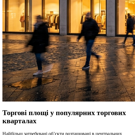
Торгові площі у популярних торгових
кварталах
Найбільш затребувані об’єкти розташовані в центральних