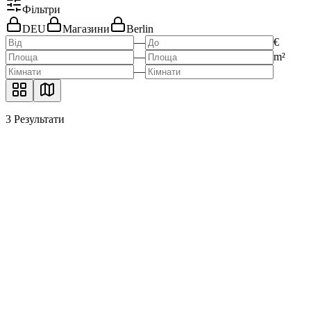
Фільтри
DEU
Магазини
Berlin
—
€
—
m²
—
3
Результати
Кутова локація класу AAA поруч із
Курфюрстендамм — преміальне торговельне
приміщення площею 237 м² із винятковою
видимістю