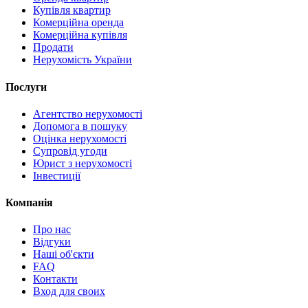
Купівля квартир
Комерційна оренда
Комерційна купівля
Продати
Нерухомість України
Послуги
Агентство нерухомості
Допомога в пошуку
Оцінка нерухомості
Супровід угоди
Юрист з нерухомості
Інвестиції
Компанія
Про нас
Відгуки
Наші об'єкти
FAQ
Контакти
Вход для своих