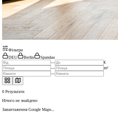
Фільтри
DEU
Berlin
Spandau
—
€
—
m²
—
0
Результати
Нічого не знайдено
Завантаження Google Maps...