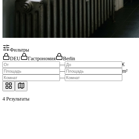
Фильтры
DEU
Гастрономия
Berlin
—
€
—
m²
—
4
Результаты
Готовый бизнес: Кафе в Steglitz с стабильным