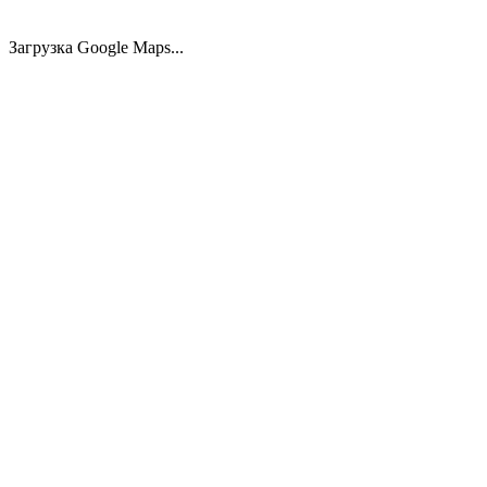
25.00
м²
3.869 €
Загрузка Google Maps...