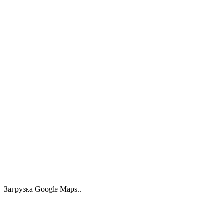
3.0
101.00
м²
835.000 €
Современная 2-комнатная квартира с балконом
в центральном районе
Mitte, 10557 Берлин
2.0
1.0
55.00
м²
467.000 €
Загрузка Google Maps...