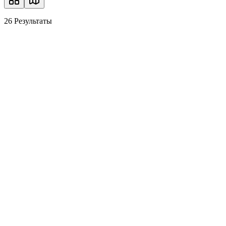
26
Результаты
Эксклюзивная квартира с садом в исторической в
Charlottenburg, 14050 Берлин
4.0
3.0
155.00
м²
750.000 €